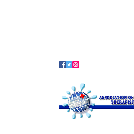
Terapia Clark Online
© 2017 by Asssociation of Clark Th